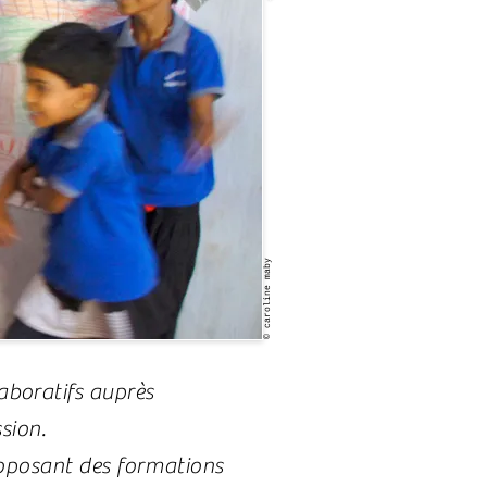
© caroline maby
aboratifs auprès
sion.
proposant des formations