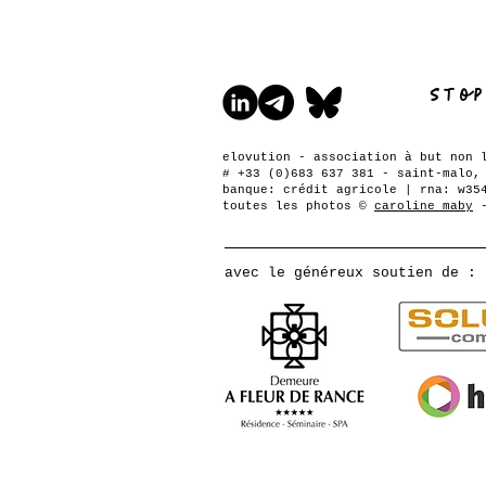
Sto
elovution - association à but non 
# +33 (0)683 637 381 - saint-malo,
banque: crédit agricole | rna: w35
toutes les photos ©
caroline maby
-
avec le généreux soutien de :