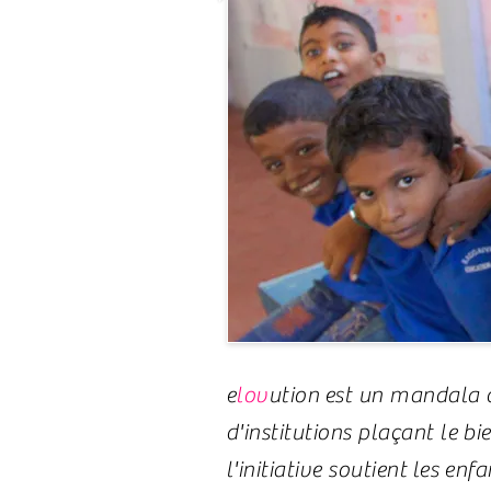
e
lov
ution
est un mandala dé
d'institutions plaçant le b
l'initiative
soutient
les enfa