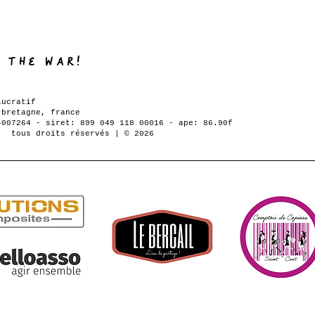
p the war!
lucratif
 bretagne, france
4007264 - siret: 899 049 118 00016 - ape: 86.90f
 tous droits réservés | © 2026