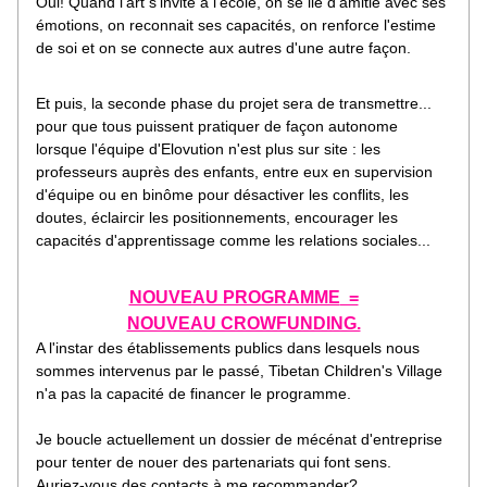
Oui! Quand l'art s'invite à l'école, on se lie d'amitié avec ses 
émotions, on reconnait ses capacités, on renforce l'estime 
de soi et on se connecte aux autres d'une autre façon.
Et puis, la seconde phase du projet sera de transmettre... 
pour que tous puissent pratiquer de façon autonome 
lorsque l'équipe d'Elovution n'est plus sur site : les 
professeurs auprès des enfants, entre eux en supervision 
d'équipe ou en binôme pour désactiver les conflits, les 
doutes, éclaircir les positionnements, encourager les 
capacités d'apprentissage comme les relations sociales...
NOUVEAU PROGRAMME
  =
NOUVEAU CROWFUNDING.
A l'instar des établissements publics dans lesquels nous 
sommes intervenus par le passé, Tibetan Children's Village 
n'a pas la capacité de financer le programme.
Je boucle actuellement un dossier de mécénat d'entreprise 
pour tenter de nouer des partenariats qui font sens.
Auriez-vous des contacts à me recommander?